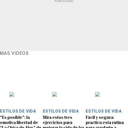
PUBLICIDAD
MÁS VIDEOS
ESTILOS DE VIDA
ESTILOS DE VIDA
ESTILOS DE VIDA
“Es posible”: la
Mira estos tres
Fácil y segura:
emotiva libertad de
ejercicios para
practica esta rutina
“La Chica de Alas” de
mejorar la vida de los
para ayudarte a