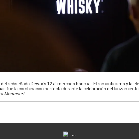
a del rediseñado Dewar's 12 al mercado boricua . El romanticismo y la e
ar, fue la combinación perfecta durante la celebración del lanzamient
ira Montcourt
...