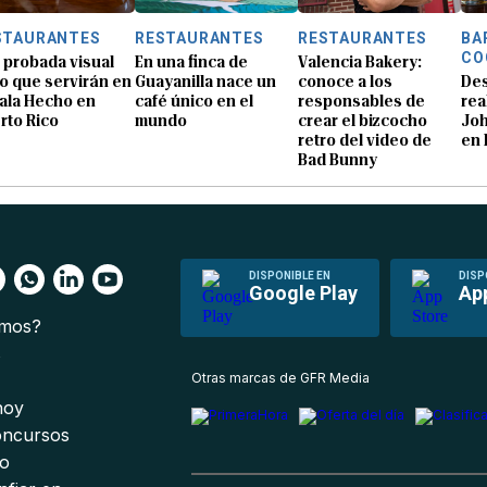
STAURANTES
RESTAURANTES
RESTAURANTES
BA
CO
 probada visual
En una finca de
Valencia Bakery:
lo que servirán en
Guayanilla nace un
conoce a los
De
Gala Hecho en
café único en el
responsables de
rea
rto Rico
mundo
crear el bizcocho
Joh
retro del video de
en 
Bad Bunny
DISPONIBLE EN
DISP
Google Play
Ap
omos?
s
Otras marcas de GFR Media
 hoy
oncursos
io