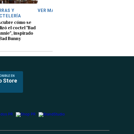
RRAS Y
VER MÁS
CTELERÍA
scubre cómo se
lizó el coctel "Bad
nnie", inspirado
Bad Bunny
ONIBLE EN
p Store