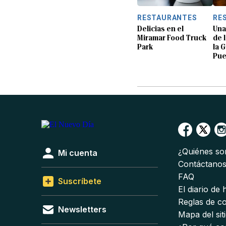
RESTAURANTES
RE
Delicias en el
Una
Miramar Food Truck
de 
Park
la 
Pue
¿Quiénes s
Mi cuenta
Contáctano
FAQ
Suscríbete
El diario de
Reglas de c
Newsletters
Mapa del sit