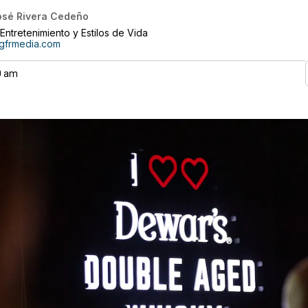
osé Rivera Cedeño
Entretenimiento y Estilos de Vida
@gfrmedia.com
00 am