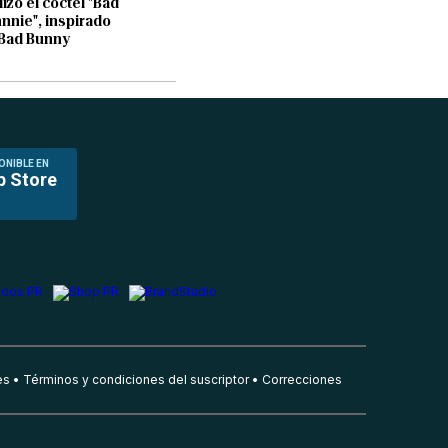
lizó el coctel "Bad
nnie", inspirado
Bad Bunny
ONIBLE EN
p Store
es
Términos y condiciones del suscriptor
Correcciones