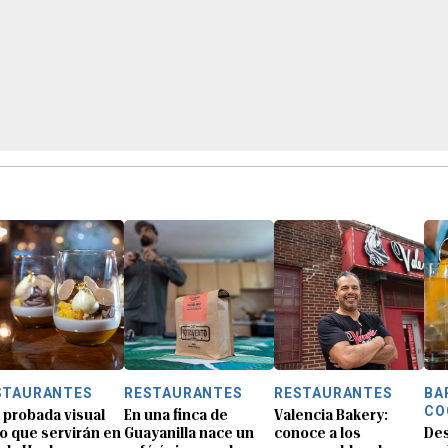
STAURANTES
RESTAURANTES
RESTAURANTES
BA
CO
 probada visual
En una finca de
Valencia Bakery:
lo que servirán en
Guayanilla nace un
conoce a los
De