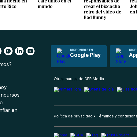
Gala Hecho en
café único en el
responsables de
rea
rto Rico
mundo
crear el bizcocho
Joh
retro del video de
en 
Bad Bunny
DISPONIBLE EN
DISP
Google Play
Ap
omos?
s
Otras marcas de GFR Media
 hoy
oncursos
io
nfiar en
Política de privacidad
Términos y condicion