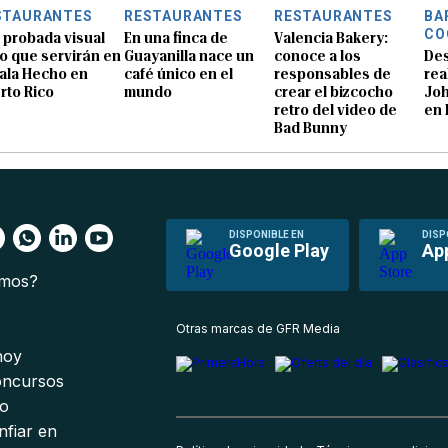
STAURANTES
RESTAURANTES
RESTAURANTES
BA
CO
 probada visual
En una finca de
Valencia Bakery:
lo que servirán en
Guayanilla nace un
conoce a los
De
Gala Hecho en
café único en el
responsables de
rea
rto Rico
mundo
crear el bizcocho
Joh
retro del video de
en 
Bad Bunny
DISPONIBLE EN
DISP
Google Play
Ap
omos?
s
Otras marcas de GFR Media
 hoy
oncursos
io
nfiar en