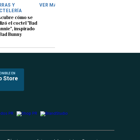
RRAS Y
VER MÁS
CTELERÍA
scubre cómo se
lizó el coctel "Bad
nnie", inspirado
Bad Bunny
ONIBLE EN
p Store