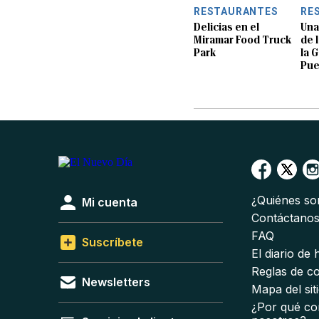
RESTAURANTES
RE
Delicias en el
Una
Miramar Food Truck
de 
Park
la 
Pue
¿Quiénes s
Mi cuenta
Contáctano
FAQ
Suscríbete
El diario de
Reglas de c
Newsletters
Mapa del sit
¿Por qué co