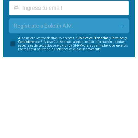
Regístrate a Boletín A.M.
Al someter tu correo electrónico, aceptas la
Política de Privacidad
y
Términos y
Condiciones
de El Nuevo Día. Además, aceptas recibir información u ofertas
especiales de productos o servicios de GFR Media, sus afiliadas o de terceros.
Podrás optar salirte de los boletines en cualquier momento.