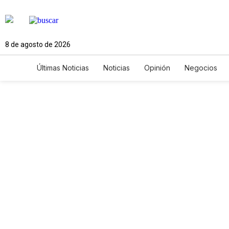
8 de agosto de 2026
Últimas Noticias
Noticias
Opinión
Negocios
Ciencia y Ambiente
Gastronomía
De Viaje
Newsletters
Feriados
Edictos
Especiales