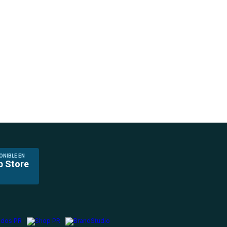
ONIBLE EN
p Store