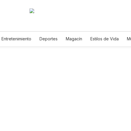
Entretenimiento
Deportes
Magacín
Estilos de Vida
M
Tecnología
Juegos
Lotería
Vídeos
Fotogalerías
E