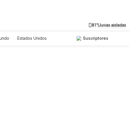
81°
Lluvias aisladas
undo
Estados Unidos
Suscriptores
nglish
Podcasts
Horóscopos