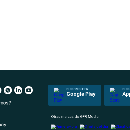
DISPONIBLE EN
DISP
Google Play
Ap
omos?
s
Otras marcas de GFR Media
 hoy