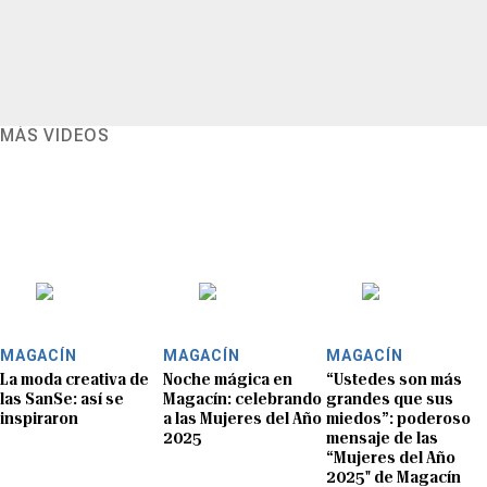
MÁS VIDEOS
MAGACÍN
MAGACÍN
MAGACÍN
La moda creativa de
Noche mágica en
“Ustedes son más
las SanSe: así se
Magacín: celebrando
grandes que sus
inspiraron
a las Mujeres del Año
miedos”: poderoso
2025
mensaje de las
“Mujeres del Año
2025" de Magacín