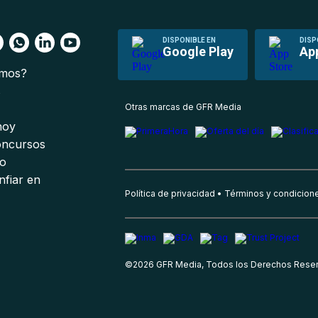
DISPONIBLE EN
DISP
Google Play
Ap
omos?
s
Otras marcas de GFR Media
 hoy
oncursos
io
nfiar en
Política de privacidad
Términos y condicion
©
2026
GFR Media, Todos los Derechos Rese