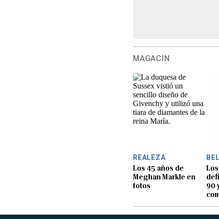
MAGACÍN
REALEZA
BE
Los 45 años de
Los
Meghan Markle en
def
fotos
90 
com