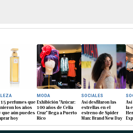
LLEZA
MODA
SOCIALES
SO
 15 perfumes que
Exhibición "Azúcar:
Así desfilaron las
Así
inieron los años
100 años de Celia
estrellas en el
la 
y que aún puedes
Cruz" llega a Puerto
estreno de Spider
He
prar hoy
Rico
Man: Brand New Day
Exp