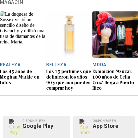
MAGACÍN
REALEZA
BELLEZA
MODA
Los 45 años de
Los 15 perfumes que
Exhibición "Azúcar:
Meghan Markle en
definieron los años
100 años de Celia
fotos
90 y que aún puedes
Cruz" llega a Puerto
comprar hoy
Rico
DISPONIBLE EN
DISPONIBLE EN
Google Play
App Store