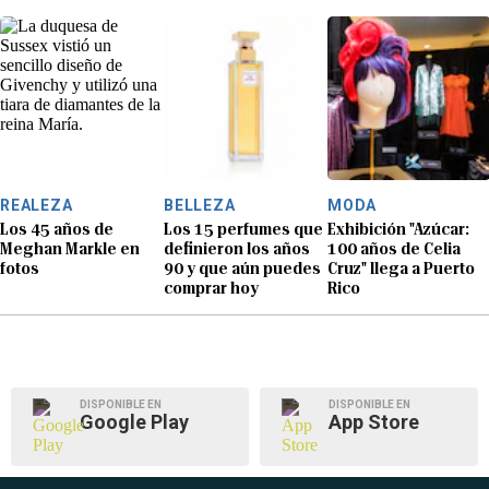
REALEZA
BELLEZA
MODA
Los 45 años de
Los 15 perfumes que
Exhibición "Azúcar:
Meghan Markle en
definieron los años
100 años de Celia
fotos
90 y que aún puedes
Cruz" llega a Puerto
comprar hoy
Rico
DISPONIBLE EN
DISPONIBLE EN
Google Play
App Store