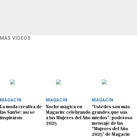
MÁS VIDEOS
MAGACÍN
MAGACÍN
MAGACÍN
La moda creativa de
Noche mágica en
“Ustedes son más
las SanSe: así se
Magacín: celebrando
grandes que sus
inspiraron
a las Mujeres del Año
miedos”: poderoso
2025
mensaje de las
“Mujeres del Año
2025" de Magacín