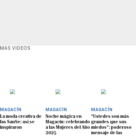
MÁS VIDEOS
MAGACÍN
MAGACÍN
MAGACÍN
La moda creativa de
Noche mágica en
“Ustedes son más
las SanSe: así se
Magacín: celebrando
grandes que sus
inspiraron
a las Mujeres del Año
miedos”: poderoso
2025
mensaje de las