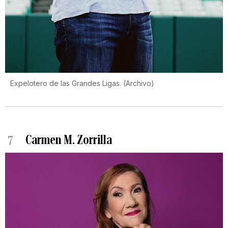
Expelotero de las Grandes Ligas.
(
Archivo
)
7
Carmen M. Zorrilla