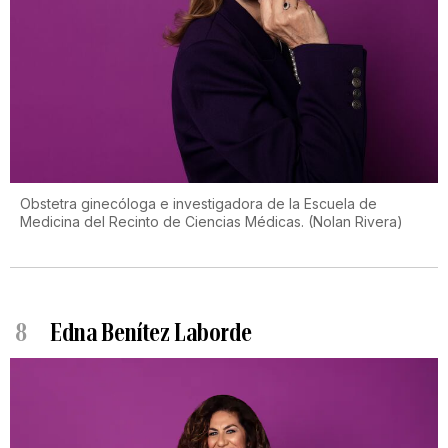
Obstetra ginecóloga e investigadora de la Escuela de
Medicina del Recinto de Ciencias Médicas.
(
Nolan Rivera
)
8
Edna Benítez Laborde