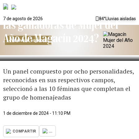
¿Cómo se escogieron a
7 de agosto de 2026
84°
Lluvias aisladas
las ganadoras de Mujer del
Año de Magacín 2024?
<
Vuelve al especial
Un panel compuesto por ocho personalidades,
reconocidas en sus respectivos campos,
seleccionó a las 10 féminas que completan el
grupo de homenajeadas
1 de diciembre de 2024 - 11:10 PM
...
COMPARTIR