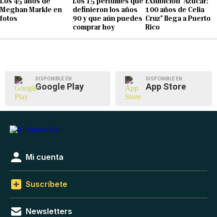
Los 45 años de
Los 15 perfumes que
Exhibición "Azúcar:
Meghan Markle en
definieron los años
100 años de Celia
fotos
90 y que aún puedes
Cruz" llega a Puerto
comprar hoy
Rico
DISPONIBLE EN
DISPONIBLE EN
Google Play
App Store
Mi cuenta
Suscríbete
Newsletters