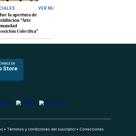
CIALES
VER MÁS
 fue la apertura de
exhibición “Arte
rmandad
osición Colectiva”
ONIBLE EN
p Store
es
Términos y condiciones del suscriptor
Correcciones