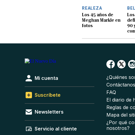
REALEZA
BE
Los 45 años de
Los
Meghan Markle en
def
fotos
90 
com
¿Quiénes s
Mi cuenta
Contáctano
FAQ
Suscríbete
El diario de
Reglas de c
Newsletters
Mapa del sit
¿Por qué co
nosotros?
Servicio al cliente