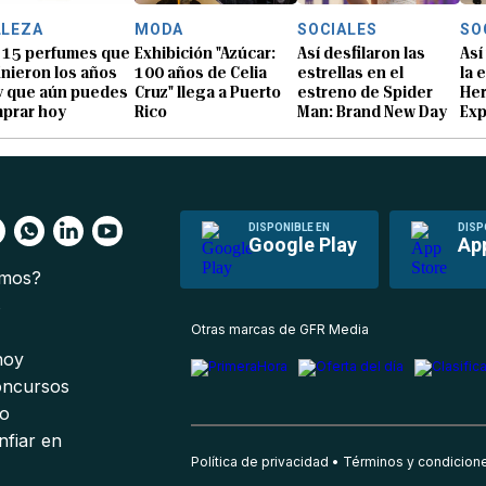
LLEZA
MODA
SOCIALES
SO
 15 perfumes que
Exhibición "Azúcar:
Así desfilaron las
Así
inieron los años
100 años de Celia
estrellas en el
la 
y que aún puedes
Cruz" llega a Puerto
estreno de Spider
He
prar hoy
Rico
Man: Brand New Day
Exp
DISPONIBLE EN
DISP
Google Play
Ap
omos?
s
Otras marcas de GFR Media
 hoy
oncursos
io
nfiar en
Política de privacidad
Términos y condicion