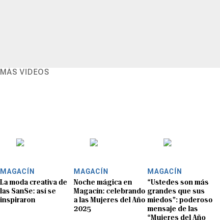
MÁS VIDEOS
MAGACÍN
MAGACÍN
MAGACÍN
La moda creativa de
Noche mágica en
“Ustedes son más
las SanSe: así se
Magacín: celebrando
grandes que sus
inspiraron
a las Mujeres del Año
miedos”: poderoso
2025
mensaje de las
“Mujeres del Año