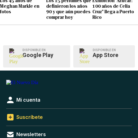
Los 45 años de
Los 15 perfumes que
Exhibición "Azúcar:
Meghan Markle en
definieron los años
100 años de Celia
fotos
90 y que aún puedes
Cruz" llega a Puerto
comprar hoy
Rico
DISPONIBLE EN
DISPONIBLE EN
Google Play
App Store
Mi cuenta
Suscríbete
Newsletters