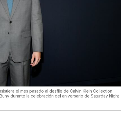
istiera el mes pasado al desfile de Calvin Klein Collection
Buny durante la celebración del aniversario de Saturday Night