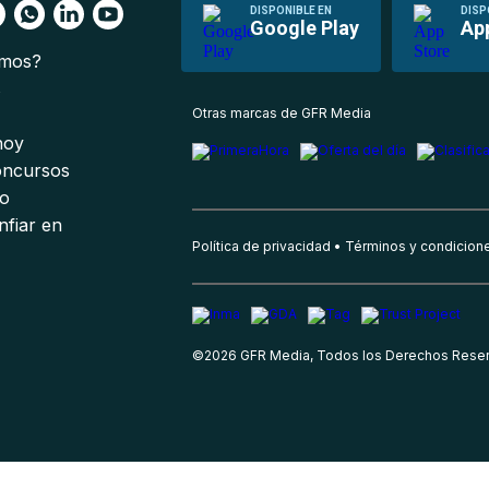
DISPONIBLE EN
DISP
Google Play
Ap
omos?
s
Otras marcas de GFR Media
 hoy
oncursos
io
nfiar en
Política de privacidad
Términos y condicion
©
2026
GFR Media, Todos los Derechos Rese