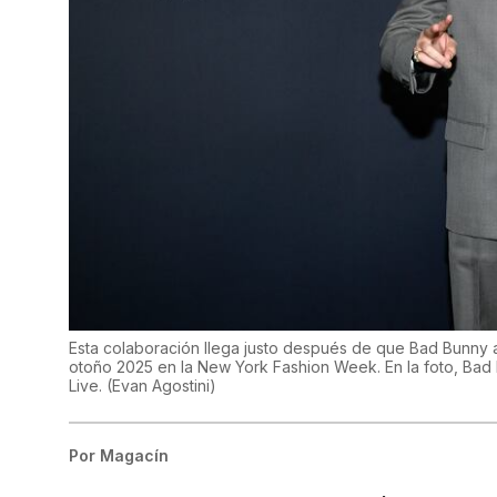
Esta colaboración llega justo después de que Bad Bunny as
otoño 2025 en la New York Fashion Week. En la foto, Bad 
Live.
(
Evan Agostini
)
Por
Magacín