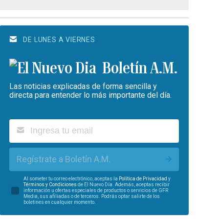
DE LUNES A VIERNES
Boletín A.M.
Las noticias explicadas de forma sencilla y
directa para entender lo más importante del día.
Regístrate a Boletín A.M.
Al someter tu correo electrónico, aceptas la
Política de Privacidad
y
Términos y Condiciones
de El Nuevo Día. Además, aceptas recibir
información u ofertas especiales de productos o servicios de GFR
Media, sus afiliadas o de terceros. Podrás optar salirte de los
boletines en cualquier momento.