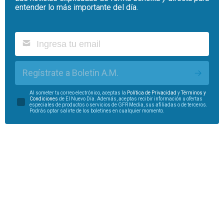
entender lo más importante del día.
Regístrate a Boletín A.M.
Al someter tu correo electrónico, aceptas la
Política de Privacidad
y
Términos y
Condiciones
de El Nuevo Día. Además, aceptas recibir información u ofertas
especiales de productos o servicios de GFR Media, sus afiliadas o de terceros.
Podrás optar salirte de los boletines en cualquier momento.