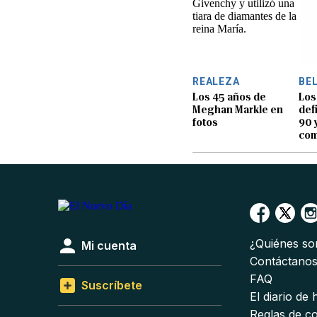
REALEZA
BE
Los 45 años de
Los
Meghan Markle en
def
fotos
90 
com
¿Quiénes s
Mi cuenta
Contáctano
FAQ
Suscríbete
El diario de
Reglas de c