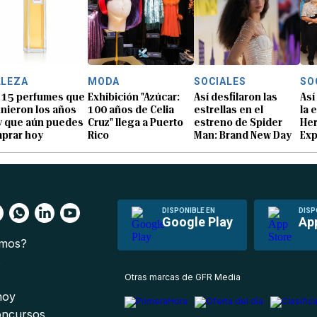
LLEZA
MODA
SOCIALES
SO
 15 perfumes que
Exhibición "Azúcar:
Así desfilaron las
Así
inieron los años
100 años de Celia
estrellas en el
la 
y que aún puedes
Cruz" llega a Puerto
estreno de Spider
He
prar hoy
Rico
Man: Brand New Day
Exp
DISPONIBLE EN
DISP
Google Play
Ap
omos?
s
Otras marcas de GFR Media
 hoy
oncursos