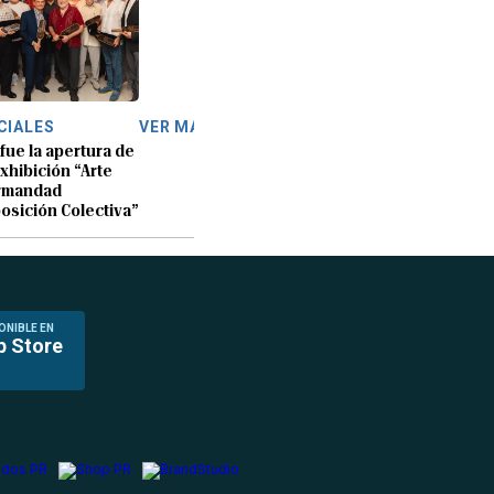
CIALES
VER MÁS
 fue la apertura de
exhibición “Arte
rmandad
osición Colectiva”
ONIBLE EN
p Store