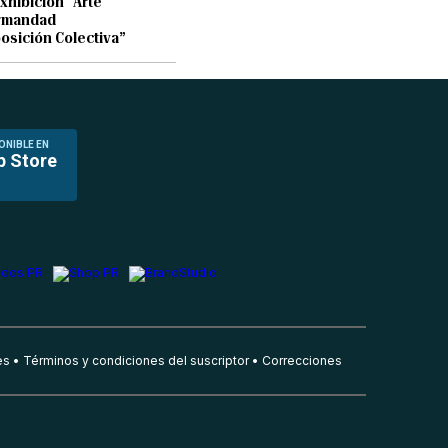
exhibición “Arte
rmandad
osición Colectiva”
ONIBLE EN
p Store
es
Términos y condiciones del suscriptor
Correcciones