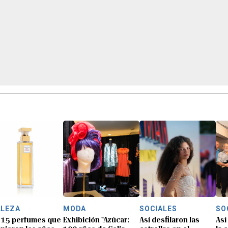
LLEZA
MODA
SOCIALES
SO
 15 perfumes que
Exhibición "Azúcar:
Así desfilaron las
Así