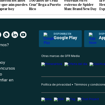
inieron los años
100 años de Celia
estrellas en el
la 
y que aún puedes
Cruz" llega a Puerto
estreno de Spider
He
prar hoy
Rico
Man: Brand New Day
Exp
DISPONIBLE EN
DISP
Google Play
Ap
omos?
s
Otras marcas de GFR Media
 hoy
oncursos
io
nfiar en
Política de privacidad
Términos y condicion