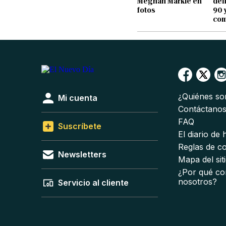
Meghan Markle en
def
fotos
90 
com
¿Quiénes s
Mi cuenta
Contáctano
FAQ
Suscríbete
El diario de
Reglas de c
Newsletters
Mapa del sit
¿Por qué co
nosotros?
Servicio al cliente