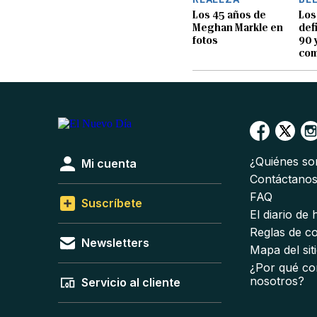
Los 45 años de
Los
Meghan Markle en
def
fotos
90 
com
¿Quiénes s
Mi cuenta
Contáctano
FAQ
Suscríbete
El diario de
Reglas de c
Newsletters
Mapa del sit
¿Por qué co
nosotros?
Servicio al cliente