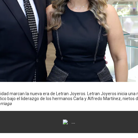
idad marcan la nueva era de Letran Joyeros. Letran Joyeros inicia una
ico bajo el liderazgo de los hermanos Carla y Alfredo Martínez, nietos d
arriaga
...