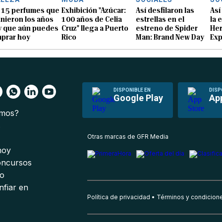
 15 perfumes que
Exhibición "Azúcar:
Así desfilaron las
Así
inieron los años
100 años de Celia
estrellas en el
la 
y que aún puedes
Cruz" llega a Puerto
estreno de Spider
He
prar hoy
Rico
Man: Brand New Day
Exp
DISPONIBLE EN
DISP
Google Play
Ap
omos?
s
Otras marcas de GFR Media
 hoy
oncursos
io
nfiar en
Política de privacidad
Términos y condicion