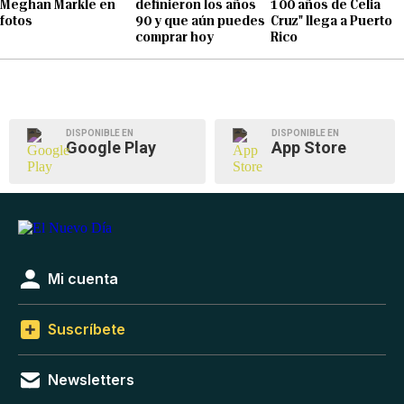
Meghan Markle en
definieron los años
100 años de Celia
fotos
90 y que aún puedes
Cruz" llega a Puerto
comprar hoy
Rico
DISPONIBLE EN
DISPONIBLE EN
Google Play
App Store
Mi cuenta
Suscríbete
Newsletters