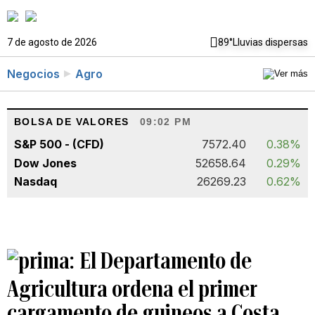
7 de agosto de 2026
89°
Lluvias dispersas
Negocios
Agro
BOLSA DE VALORES
09:02 PM
S&P 500 - (CFD)
7572.40
0.38%
Dow Jones
52658.64
0.29%
Nasdaq
26269.23
0.62%
El Departamento de
Agricultura ordena el primer
cargamento de guineos a Costa