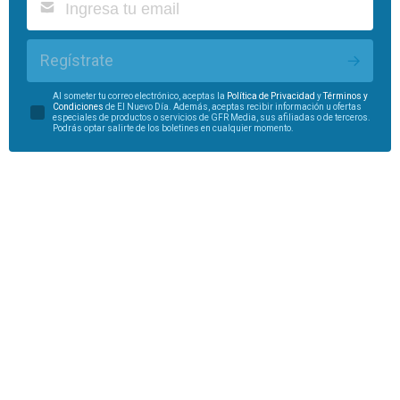
Regístrate
Al someter tu correo electrónico, aceptas la
Política de Privacidad
y
Términos y
Condiciones
de El Nuevo Día. Además, aceptas recibir información u ofertas
especiales de productos o servicios de GFR Media, sus afiliadas o de terceros.
Podrás optar salirte de los boletines en cualquier momento.