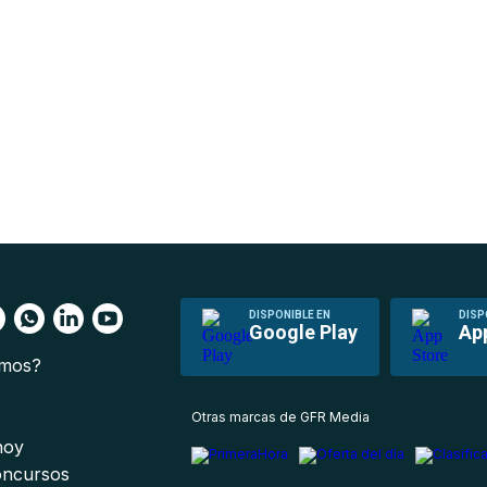
DISPONIBLE EN
DISP
Google Play
Ap
omos?
s
Otras marcas de GFR Media
 hoy
oncursos