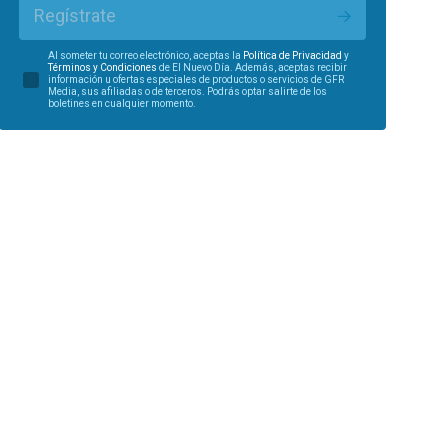
Regístrate
Al someter tu correo electrónico, aceptas la
Política de Privacidad
y
Términos y Condiciones
de El Nuevo Día. Además, aceptas recibir
información u ofertas especiales de productos o servicios de GFR
Media, sus afiliadas o de terceros. Podrás optar salirte de los
boletines en cualquier momento.