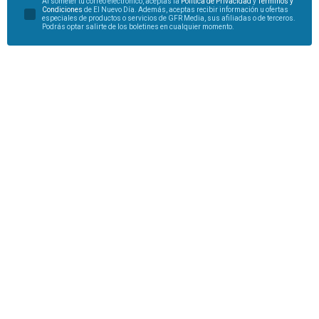
Al someter tu correo electrónico, aceptas la
Política de Privacidad
y
Términos y
Condiciones
de El Nuevo Día. Además, aceptas recibir información u ofertas
especiales de productos o servicios de GFR Media, sus afiliadas o de terceros.
Podrás optar salirte de los boletines en cualquier momento.