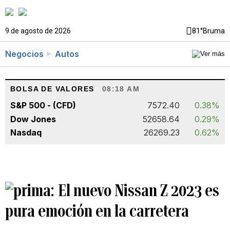
9 de agosto de 2026
81°
Bruma
Negocios
Autos
BOLSA DE VALORES
08:18 AM
S&P 500 - (CFD)
7572.40
0.38%
Dow Jones
52658.64
0.29%
Nasdaq
26269.23
0.62%
El nuevo Nissan Z 2023 es
pura emoción en la carretera