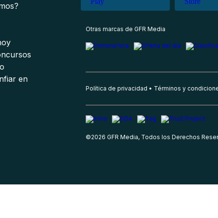
omos?
s
Otras marcas de GFR Media
 hoy
oncursos
io
nfiar en
Política de privacidad
Términos y condicion
©
2026
GFR Media, Todos los Derechos Rese