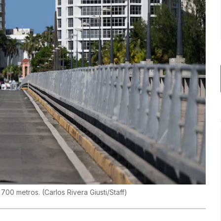
 700 metros.
(
Carlos Rivera Giusti/Staff
)