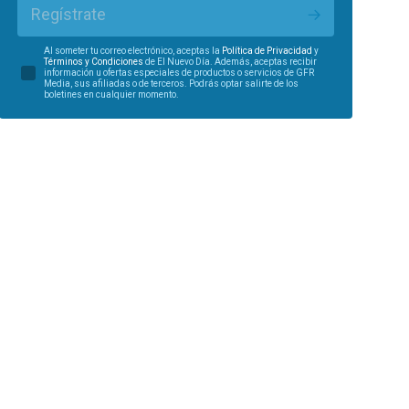
Regístrate
Al someter tu correo electrónico, aceptas la
Política de Privacidad
y
Términos y Condiciones
de El Nuevo Día. Además, aceptas recibir
información u ofertas especiales de productos o servicios de GFR
Media, sus afiliadas o de terceros. Podrás optar salirte de los
boletines en cualquier momento.