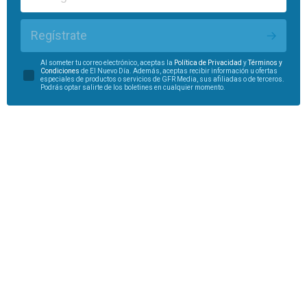
Regístrate
Al someter tu correo electrónico, aceptas la
Política de Privacidad
y
Términos y
Condiciones
de El Nuevo Día. Además, aceptas recibir información u ofertas
especiales de productos o servicios de GFR Media, sus afiliadas o de terceros.
Podrás optar salirte de los boletines en cualquier momento.