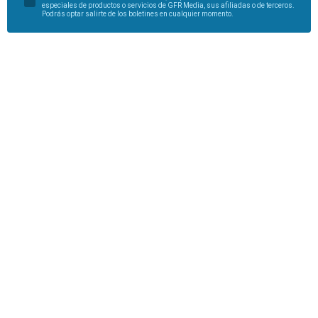
especiales de productos o servicios de GFR Media, sus afiliadas o de terceros.
Podrás optar salirte de los boletines en cualquier momento.