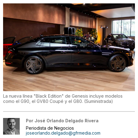
La nueva línea "Black Edition" de Genesis incluye modelos
como el G90, el GV80 Coupé y el G80.
(
Suministrada
)
Por
José Orlando Delgado Rivera
Periodista de Negocios
joseorlando.delgado@gfrmedia.com