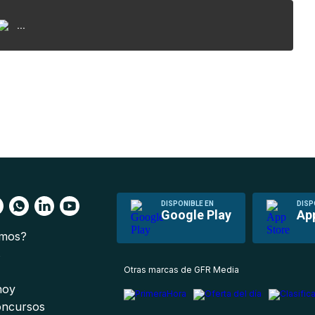
...
DISPONIBLE EN
DISP
Google Play
Ap
omos?
s
Otras marcas de GFR Media
 hoy
oncursos