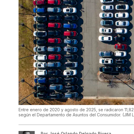
Entre enero de 2020 y agosto de 2025, se radicaron 11,828
según el Departamento de Asuntos del Consumidor.
(
JIM 
Por
José Orlando Delgado Rivera