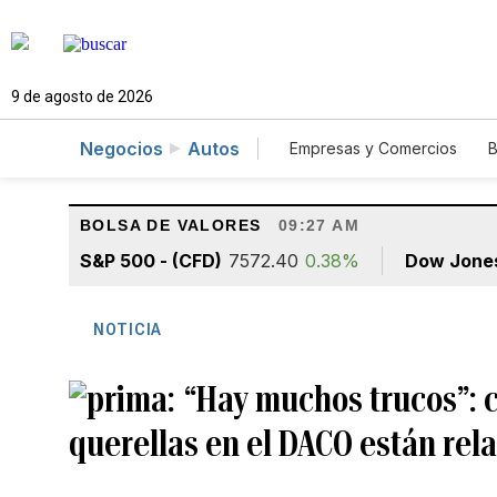
9 de agosto de 2026
Negocios
Autos
Empresas y Comercios
B
Agro
Construcción
BOLSA DE VALORES
09:27 AM
S&P 500 - (CFD)
7572.40
0.38%
Dow Jone
NOTICIA
“Hay muchos trucos”: c
querellas en el DACO están rel