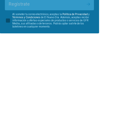
Regístrate
Al someter tu correo electrónico, aceptas la
Política de Privacidad
y
Términos y Condiciones
de El Nuevo Día. Además, aceptas recibir
información u ofertas especiales de productos o servicios de GFR
Media, sus afiliadas o de terceros. Podrás optar salirte de los
boletines en cualquier momento.