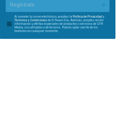
Regístrate
Al someter tu correo electrónico, aceptas la
Política de Privacidad
y
Términos y Condiciones
de El Nuevo Día. Además, aceptas recibir
información u ofertas especiales de productos o servicios de GFR
Media, sus afiliadas o de terceros. Podrás optar salirte de los
boletines en cualquier momento.