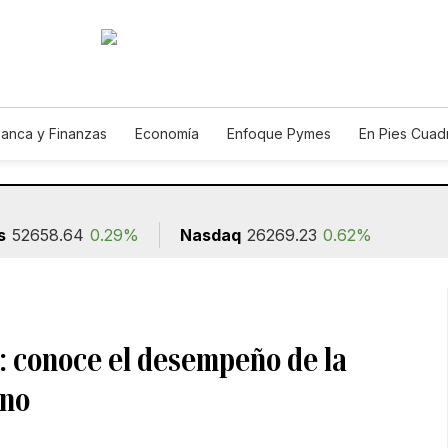
anca y Finanzas
Economía
Enfoque Pymes
En Pies Cuad
s
52658.64
0.29%
Nasdaq
26269.23
0.62%
: conoce el desempeño de la
ano