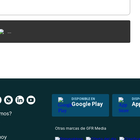
...
DISPONIBLE EN
DISP
Google Play
Ap
omos?
s
Otras marcas de GFR Media
 hoy