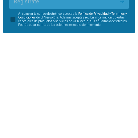
Regístrate
Al someter tu correo electrónico, aceptas la
Política de Privacidad
y
Términos y
Condiciones
de El Nuevo Día. Además, aceptas recibir información u ofertas
especiales de productos o servicios de GFR Media, sus afiliadas o de terceros.
Podrás optar salirte de los boletines en cualquier momento.