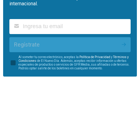
internacional.
Regístrate
Al someter tu correo electrónico, aceptas la
Política de Privacidad
y
Términos y
Condiciones
de El Nuevo Día. Además, aceptas recibir información u ofertas
especiales de productos o servicios de GFR Media, sus afiliadas o de terceros.
Podrás optar salirte de los boletines en cualquier momento.