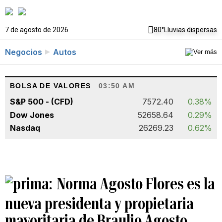
7 de agosto de 2026
80°
Lluvias dispersas
Negocios
Autos
BOLSA DE VALORES
03:50 AM
S&P 500 - (CFD)
7572.40
0.38%
Dow Jones
52658.64
0.29%
Nasdaq
26269.23
0.62%
Norma Agosto Flores es la
nueva presidenta y propietaria
mayoritaria de Braulio Agosto