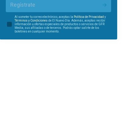
Regístrate
Al someter tu correo electrónico, aceptas la
Política de Privacidad
y
Términos y Condiciones
de El Nuevo Día. Además, aceptas recibir
información u ofertas especiales de productos o servicios de GFR
Media, sus afiliadas o de terceros. Podrás optar salirte de los
boletines en cualquier momento.