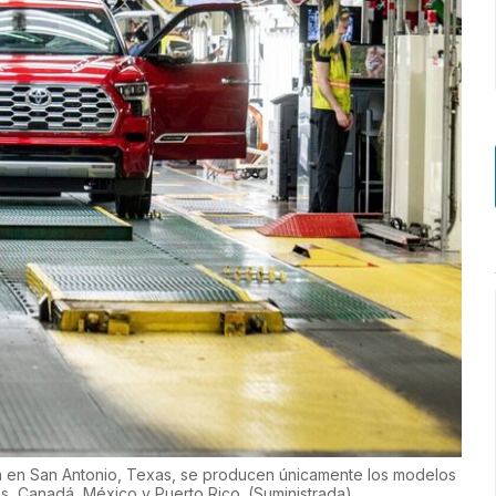
ta en San Antonio, Texas, se producen únicamente los modelos
s, Canadá, México y Puerto Rico.
(
Suministrada
)