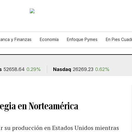
anca y Finanzas
Economía
Enfoque Pymes
En Pies Cuad
s
52658.64
0.29%
Nasdaq
26269.23
0.62%
tegia en Norteamérica
 su producción en Estados Unidos mientras