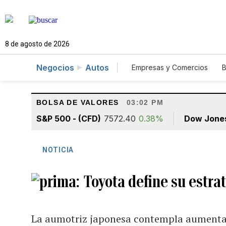
8 de agosto de 2026
Negocios
Autos
Empresas y Comercios
B
Agro
Construcción
BOLSA DE VALORES
03:02 PM
S&P 500 - (CFD)
7572.40
0.38%
Dow Jone
NOTICIA
Toyota define su estra
La aumotriz japonesa contempla aumentar