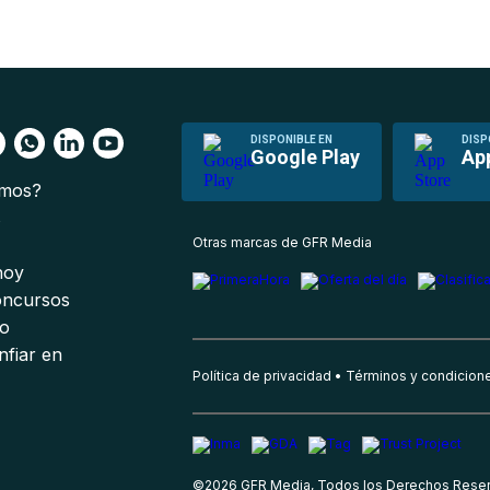
DISPONIBLE EN
DISP
Google Play
Ap
omos?
s
Otras marcas de GFR Media
 hoy
oncursos
io
nfiar en
Política de privacidad
Términos y condicion
©
2026
GFR Media, Todos los Derechos Rese