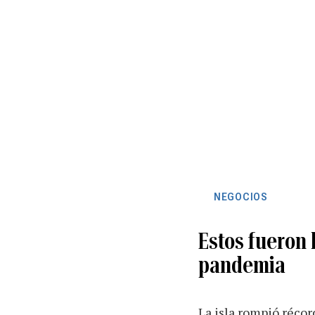
NEGOCIOS
Estos fueron 
pandemia
La isla rompió réco