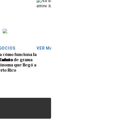
GOCIOS
VER MÁS
a cómo funciona la
 Cataño
tadora de grama
ónoma que llegó a
rto Rico