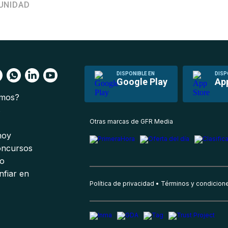
UNIDAD
DISPONIBLE EN
DISP
Google Play
Ap
omos?
s
Otras marcas de GFR Media
 hoy
oncursos
io
nfiar en
Política de privacidad
Términos y condicion