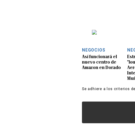
NEGOCIOS
NE
Así funcionará el
Est
nuevo centro de
"lo
Amazon en Dorado
Aer
Int
Muñ
Se adhiere a los criterios d