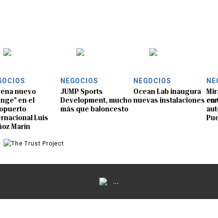
GOCIOS
NEGOCIOS
NEGOCIOS
NE
rena nuevo
JUMP Sports
Ocean Lab inaugura
Mir
unge" en el
Development, mucho
nuevas instalaciones en
cor
opuerto
más que baloncesto
aut
ernacional Luis
Pue
oz Marín
e
...