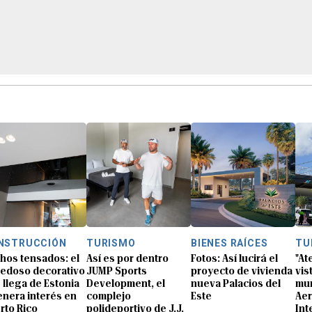
NSTRUCCIÓN
TURISMO
BIENES RAÍCES
TU
hos tensados: el
Así es por dentro
Fotos: Así lucirá el
"At
edoso decorativo
JUMP Sports
proyecto de vivienda
vis
 llega de Estonia
Development, el
nueva Palacios del
mur
enera interés en
complejo
Este
Aer
rto Rico
polideportivo de J.J.
Int