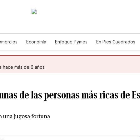
omercios
Economía
Enfoque Pymes
En Pies Cuadrados
Construcción
da hace más de 6 años.
unas de las personas más ricas de E
n una jugosa fortuna