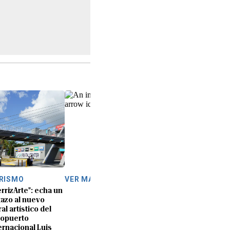
RISMO
VER MÁS
errizArte": echa un
tazo al nuevo
al artístico del
opuerto
ernacional Luis