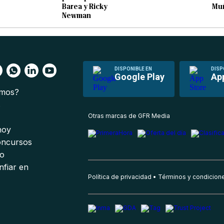
Barea y Ricky
Muñ
Newman
DISPONIBLE EN
DISP
Google Play
Ap
omos?
s
Otras marcas de GFR Media
 hoy
oncursos
io
nfiar en
Política de privacidad
Términos y condicion