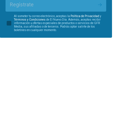
Regístrate
Al someter tu correo electrónico, aceptas la
Política de Privacidad
y
Términos y Condiciones
de El Nuevo Día. Además, aceptas recibir
información u ofertas especiales de productos o servicios de GFR
Media, sus afiliadas o de terceros. Podrás optar salirte de los
boletines en cualquier momento.