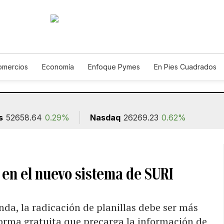
omercios
Economía
Enfoque Pymes
En Pies Cuadrados
Construcción
s
52658.64
0.29%
Nasdaq
26269.23
0.62%
a en el nuevo sistema de SURI
da, la radicación de planillas debe ser más
forma gratuita que precarga la información de