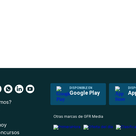
DISPONIBLE EN
DISP
Google Play
Ap
omos?
s
Otras marcas de GFR Media
 hoy
oncursos