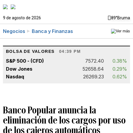
9 de agosto de 2026
89°
Bruma
Negocios
Banca y Finanzas
BOLSA DE VALORES
04:39 PM
S&P 500 - (CFD)
7572.40
0.38%
Dow Jones
52658.64
0.29%
Nasdaq
26269.23
0.62%
Banco Popular anuncia la
eliminación de los cargos por uso
de los cajeros automáticos