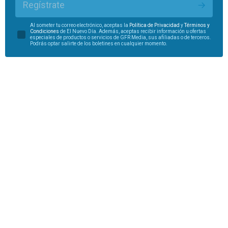
Regístrate
Al someter tu correo electrónico, aceptas la
Política de Privacidad
y
Términos y
Condiciones
de El Nuevo Día. Además, aceptas recibir información u ofertas
especiales de productos o servicios de GFR Media, sus afiliadas o de terceros.
Podrás optar salirte de los boletines en cualquier momento.