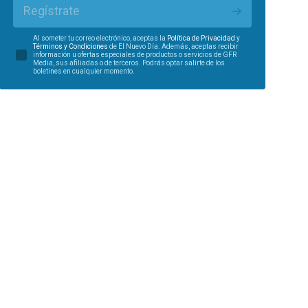
Regístrate
Al someter tu correo electrónico, aceptas la
Política de Privacidad
y
Términos y Condiciones
de El Nuevo Día. Además, aceptas recibir
información u ofertas especiales de productos o servicios de GFR
Media, sus afiliadas o de terceros. Podrás optar salirte de los
boletines en cualquier momento.