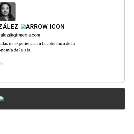
ZÁLEZ
nzalez@gfrmedia.com
das de experiencia en la cobertura de la
nomía de la isla.
ás
...