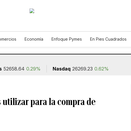
omercios
Economía
Enfoque Pymes
En Pies Cuadrados
Construcción
s
52658.64
0.29%
Nasdaq
26269.23
0.62%
utilizar para la compra de