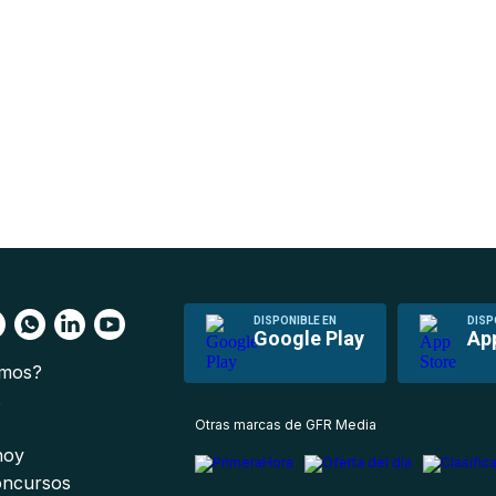
DISPONIBLE EN
DISP
Google Play
Ap
omos?
s
Otras marcas de GFR Media
 hoy
oncursos