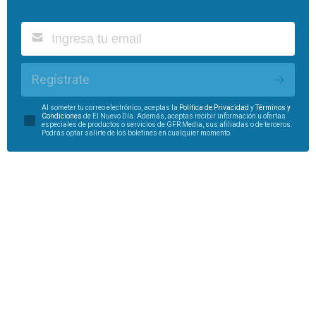
Regístrate
Al someter tu correo electrónico, aceptas la
Política de Privacidad
y
Términos y
Condiciones
de El Nuevo Día. Además, aceptas recibir información u ofertas
especiales de productos o servicios de GFR Media, sus afiliadas o de terceros.
Podrás optar salirte de los boletines en cualquier momento.