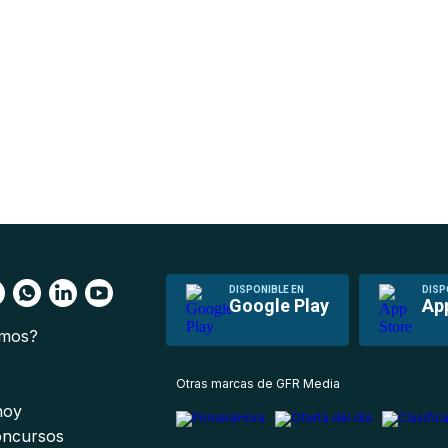
DISPONIBLE EN
DISP
Google Play
Ap
omos?
s
Otras marcas de GFR Media
 hoy
oncursos