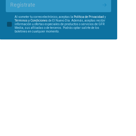
Regístrate
Al someter tu correo electrónico, aceptas la
Política de Privacidad
y
Términos y Condiciones
de El Nuevo Día. Además, aceptas recibir
información u ofertas especiales de productos o servicios de GFR
Media, sus afiliadas o de terceros. Podrás optar salirte de los
boletines en cualquier momento.