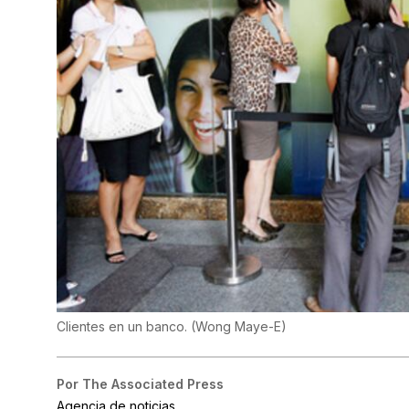
Clientes en un banco.
(
Wong Maye-E
)
Por
The Associated Press
Agencia de noticias