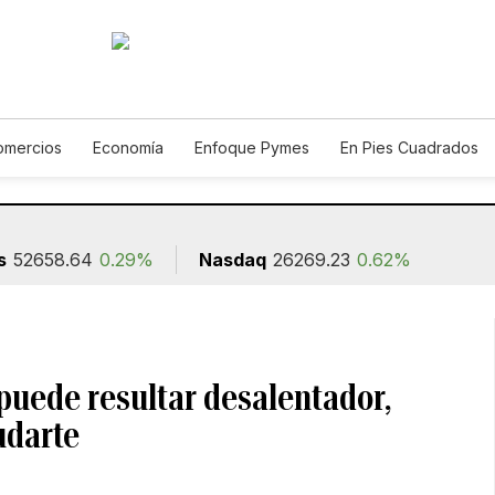
omercios
Economía
Enfoque Pymes
En Pies Cuadrados
Construcción
s
52658.64
0.29%
Nasdaq
26269.23
0.62%
puede resultar desalentador,
udarte