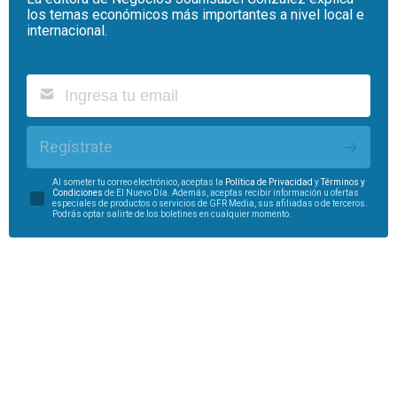
los temas económicos más importantes a nivel local e
internacional.
Regístrate
Al someter tu correo electrónico, aceptas la
Política de Privacidad
y
Términos y
Condiciones
de El Nuevo Día. Además, aceptas recibir información u ofertas
especiales de productos o servicios de GFR Media, sus afiliadas o de terceros.
Podrás optar salirte de los boletines en cualquier momento.