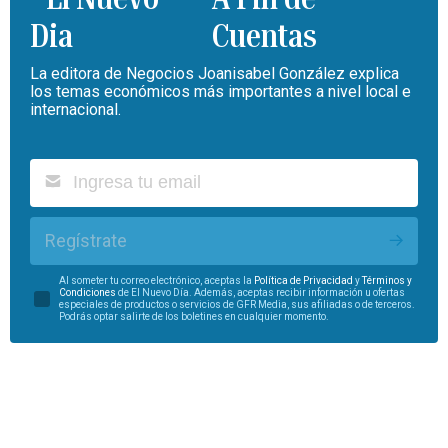
Cuentas
La editora de Negocios Joanisabel González explica
los temas económicos más importantes a nivel local e
internacional.
Regístrate
Al someter tu correo electrónico, aceptas la
Política de Privacidad
y
Términos y
Condiciones
de El Nuevo Día. Además, aceptas recibir información u ofertas
especiales de productos o servicios de GFR Media, sus afiliadas o de terceros.
Podrás optar salirte de los boletines en cualquier momento.