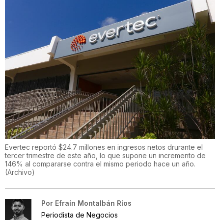
Evertec reportó $24.7 millones en ingresos netos drurante el
tercer trimestre de este año, lo que supone un incremento de
146% al compararse contra el mismo periodo hace un año.
(
Archivo
)
Por
Efraín Montalbán Ríos
Periodista de Negocios