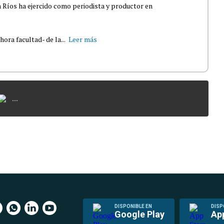
 Ríos ha ejercido como periodista y productor en
ra facultad- de la...
Leer más
...
DISPONIBLE EN
DISP
Google Play
Ap