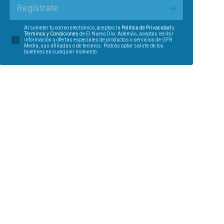
Regístrate
Al someter tu correo electrónico, aceptas la
Política de Privacidad
y
Términos y Condiciones
de El Nuevo Día. Además, aceptas recibir
información u ofertas especiales de productos o servicios de GFR
Media, sus afiliadas o de terceros. Podrás optar salirte de los
boletines en cualquier momento.