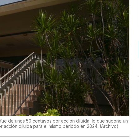
 fue de unos 50 centavos por acción diluida, lo que supone un
 acción diluida para el mismo periodo en 2024.
(
Archivo
)