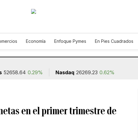
omercios
Economía
Enfoque Pymes
En Pies Cuadrados
Construcción
s
52658.64
0.29%
Nasdaq
26269.23
0.62%
netas en el primer trimestre de