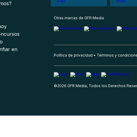
omos?
s
Otras marcas de GFR Media
 hoy
oncursos
io
nfiar en
Política de privacidad
Términos y condicion
©
2026
GFR Media, Todos los Derechos Rese