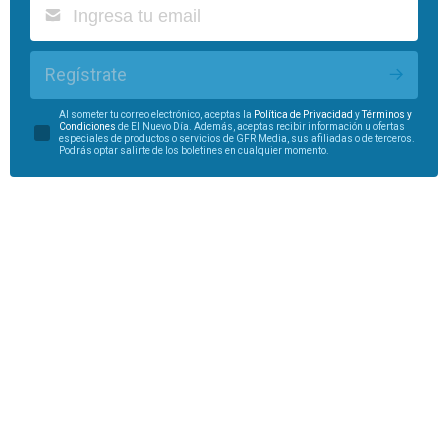
Regístrate
Al someter tu correo electrónico, aceptas la
Política de Privacidad
y
Términos y
Condiciones
de El Nuevo Día. Además, aceptas recibir información u ofertas
especiales de productos o servicios de GFR Media, sus afiliadas o de terceros.
Podrás optar salirte de los boletines en cualquier momento.