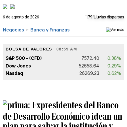
6 de agosto de 2026
79°
Lluvias dispersas
Negocios
Banca y Finanzas
BOLSA DE VALORES
08:59 AM
S&P 500 - (CFD)
7572.40
0.38%
Dow Jones
52658.64
0.29%
Nasdaq
26269.23
0.62%
Expresidentes del Banco
de Desarrollo Económico idean un
plan para salvar la institución y