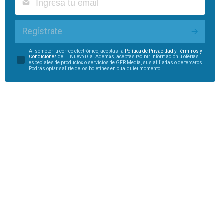
Regístrate
Al someter tu correo electrónico, aceptas la
Política de Privacidad
y
Términos y
Condiciones
de El Nuevo Día. Además, aceptas recibir información u ofertas
especiales de productos o servicios de GFR Media, sus afiliadas o de terceros.
Podrás optar salirte de los boletines en cualquier momento.