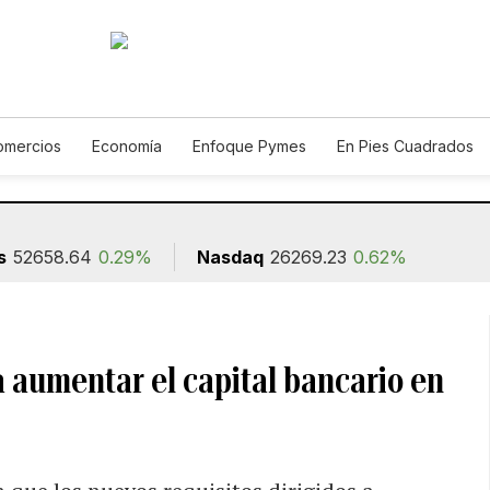
omercios
Economía
Enfoque Pymes
En Pies Cuadrados
Construcción
s
52658.64
0.29%
Nasdaq
26269.23
0.62%
a aumentar el capital bancario en