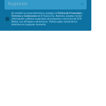
Regístrate
Al someter tu correo electrónico, aceptas la
Política de Privacidad
y
Términos y Condiciones
de El Nuevo Día. Además, aceptas recibir
información u ofertas especiales de productos o servicios de GFR
Media, sus afiliadas o de terceros. Podrás optar salirte de los
boletines en cualquier momento.