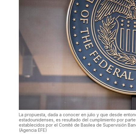
La propuesta, dada a conocer en julio y que desde entonc
estadounidenses, es resultado del cumplimiento por parte
establecidos por el Comité de Basilea de Supervisión Bancar
(
Agencia EFE
)