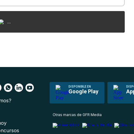
...
DISPONIBLE EN
DISP
Google Play
Ap
omos?
s
Otras marcas de GFR Media
 hoy
oncursos