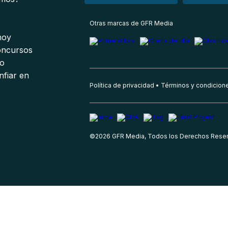
s
Otras marcas de GFR Media
 hoy
oncursos
io
nfiar en
Política de privacidad
Términos y condicion
©
2026
GFR Media, Todos los Derechos Rese