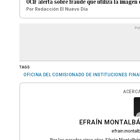
OCIF alerta sobre fraude que utiliza la imagen 
Por
Redacción El Nuevo Día
PU
TAGS
OFICINA DEL COMISIONADO DE INSTITUCIONES FIN
ACERCA
EFRAÍN MONTALBÁ
efrain.monta
Por los pasados cinco años, Efraín Montalbán