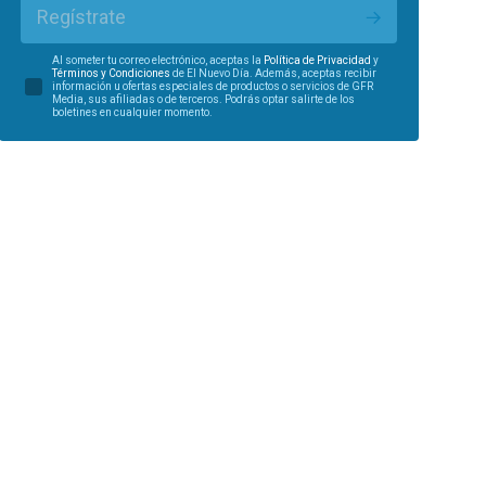
Regístrate
Al someter tu correo electrónico, aceptas la
Política de Privacidad
y
Términos y Condiciones
de El Nuevo Día. Además, aceptas recibir
información u ofertas especiales de productos o servicios de GFR
Media, sus afiliadas o de terceros. Podrás optar salirte de los
boletines en cualquier momento.