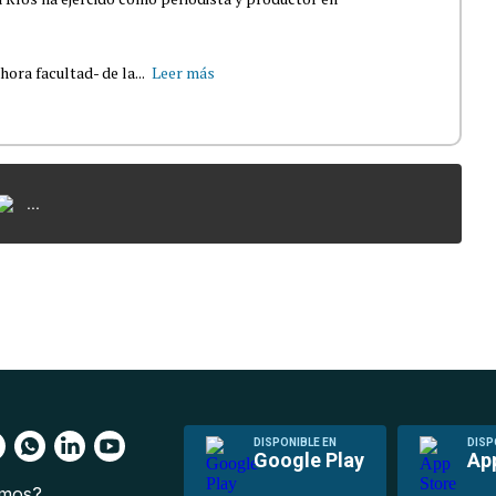
ra facultad- de la...
Leer más
...
DISPONIBLE EN
DISP
Google Play
Ap
omos?