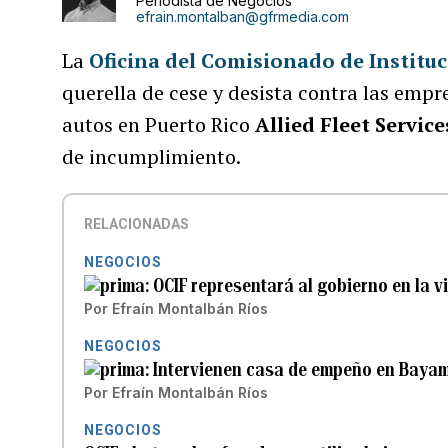
Periodista de Negocios
efrain.montalban@gfrmedia.com
La
Oficina del Comisionado de Institu
querella de cese y desista contra las emp
autos en Puerto Rico
Allied Fleet Servic
de incumplimiento.
RELACIONADAS
NEGOCIOS
OCIF representará al gobierno en la 
Por
Efraín Montalbán Ríos
NEGOCIOS
Intervienen casa de empeño en Bayam
Por
Efraín Montalbán Ríos
NEGOCIOS