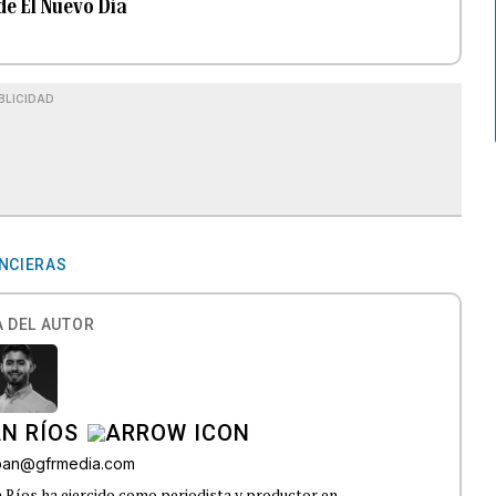
de El Nuevo Día
BLICIDAD
ANCIERAS
 DEL AUTOR
N RÍOS
lban@gfrmedia.com
 Ríos ha ejercido como periodista y productor en