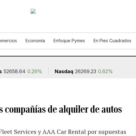
omercios
Economía
Enfoque Pymes
En Pies Cuadrados
Construcción
s
52658.64
0.29%
Nasdaq
26269.23
0.62%
s compañías de alquiler de autos
Fleet Services y AAA Car Rental por supuestas