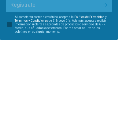
Regístrate
Al someter tu correo electrónico, aceptas la
Política de Privacidad
y
Términos y Condiciones
de El Nuevo Día. Además, aceptas recibir
información u ofertas especiales de productos o servicios de GFR
Media, sus afiliadas o de terceros. Podrás optar salirte de los
boletines en cualquier momento.