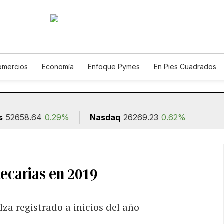
omercios
Economía
Enfoque Pymes
En Pies Cuadrados
Construcción
s
52658.64
0.29%
Nasdaq
26269.23
0.62%
tecarias en 2019
lza registrado a inicios del año