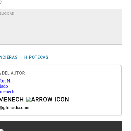
).
BLICIDAD
ANCIERAS
HIPOTECAS
 DEL AUTOR
OMENECH
do@gfrmedia.com