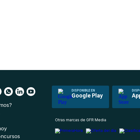
DISPONIBLE EN
DISP
Google Play
Ap
omos?
s
Otras marcas de GFR Media
 hoy
oncursos