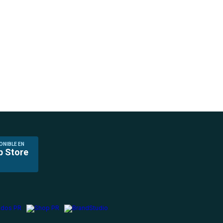
ONIBLE EN
p Store